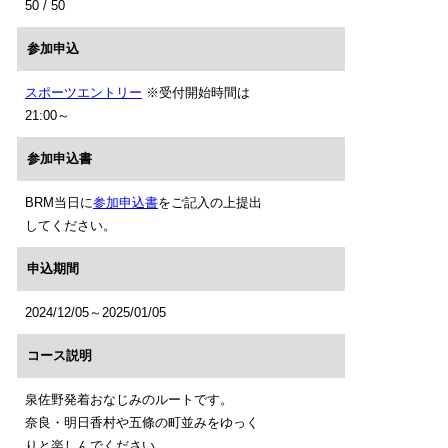
50 / 50
参加申込
スポーツエントリー
※受付開始時間は
21:00～
参加申込書
BRM当日に
参加申込書
をご記入の上提出
してください。
申込期間
2024/12/05～2025/01/05
コース説明
泉佐野発着おなじみのルートです。
奈良・明日香村や五條の町並みをゆっく
りと楽しんでください。