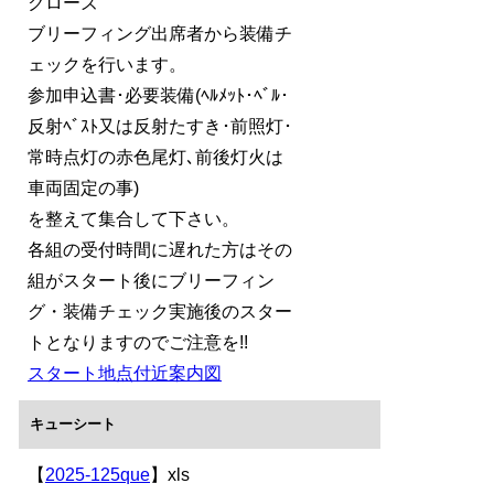
クローズ
ブリーフィング出席者から装備チ
ェックを行います。
参加申込書･必要装備(ﾍﾙﾒｯﾄ･ﾍﾞﾙ･
反射ﾍﾞｽﾄ又は反射たすき･前照灯･
常時点灯の赤色尾灯､前後灯火は
車両固定の事)
を整えて集合して下さい。
各組の受付時間に遅れた方はその
組がスタート後にブリーフィン
グ・装備チェック実施後のスター
トとなりますのでご注意を!!
スタート地点付近案内図
キューシート
【
2025-125que
】xls