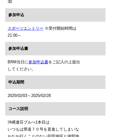
30
参加申込
スポーツエントリー
※受付開始時間は
21:00～
参加申込書
BRM当日に
参加申込書
をご記入の上提出
してください。
申込期間
2025/02/03～2025/02/28
コース説明
沖縄連荘ブルべ1本目は
いつもは県道７０号を直進してしまいな
かなか行くことのない安田地区と伊部地