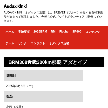
Audax Kinki
AUDAX KINKI（オダックス近畿）は、BREVET（ブルベ）を愛する自転車乗
りが集まって誕生しました。今後も公式ブルベをボランティアで開催してい
きます。
2026BRM
RM
Fleche
SR600
ホーム
実施要項
コンテンツ
チーム
リンク
コンタクト
オダックス近畿
BRM308近畿300km那覇 アダとイブ
開催日
2025年3月8日（土）
担当
小西（福井）