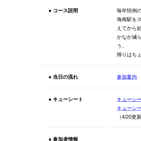
●
コース説明
毎年恒例
海南駅をス
えてから
かなか減
う。
帰りはち
●
当日の流れ
参加案内
●
キューシート
キューシー
キューシー
（4/20更
●
参加者情報