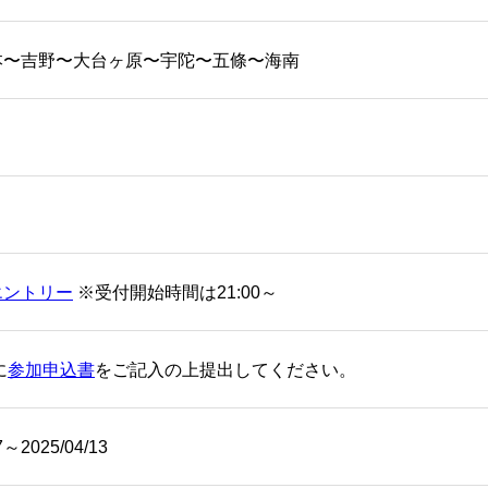
本〜吉野〜大台ヶ原〜宇陀〜五條〜海南
エントリー
※受付開始時間は21:00～
に
参加申込書
をご記入の上提出してください。
7～2025/04/13