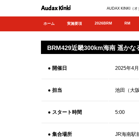
Audax Kinki
AUDAX KIN
2026BRM
RM
ホーム
実施要項
BRM429近畿300km海南 遥か
●
開催日
2025年4
●
担当
池田（大
●
スタート時間
5:00
●
集合場所
JR海南駅