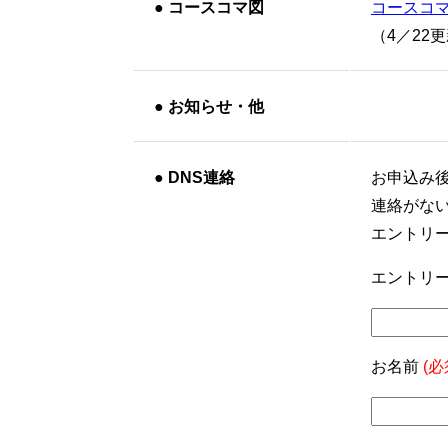
●
コースコマ図
コースコ
（4／22
●
お知らせ・他
●
DNS連絡
お申込み
連絡がな
エントリ
エントリー
お名前
(必