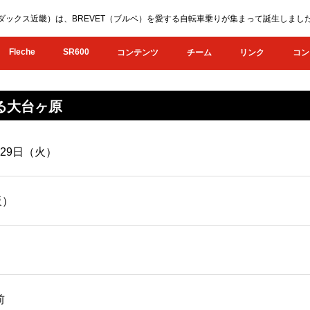
KI（オダックス近畿）は、BREVET（ブルベ）を愛する自転車乗りが集まって誕生し
Fleche
SR600
コンテンツ
チーム
リンク
コン
なる大台ヶ原
月29日（火）
阪）
前