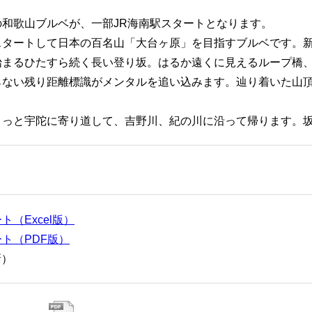
の和歌山ブルベが、一部JR海南駅スタートとなります。
タートして日本の百名山「大台ヶ原」を目指すブルベです。新緑
始まるひたすら続く長い登り坂。はるか遠くに見えるループ橋
らない残り距離標識がメンタルを追い込みます。辿り着いた山
ょっと宇陀に寄り道して、吉野川、紀の川に沿って帰ります。
ト（Excel版）
ト（PDF版）
新）