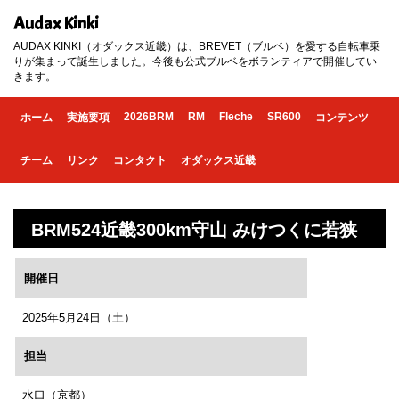
Audax Kinki
AUDAX KINKI（オダックス近畿）は、BREVET（ブルベ）を愛する自転車乗
りが集まって誕生しました。今後も公式ブルベをボランティアで開催してい
きます。
2026BRM
RM
Fleche
SR600
ホーム
実施要項
コンテンツ
チーム
リンク
コンタクト
オダックス近畿
BRM524近畿300km守山 みけつくに若狭
開催日
2025年5月24日（土）
担当
水口（京都）