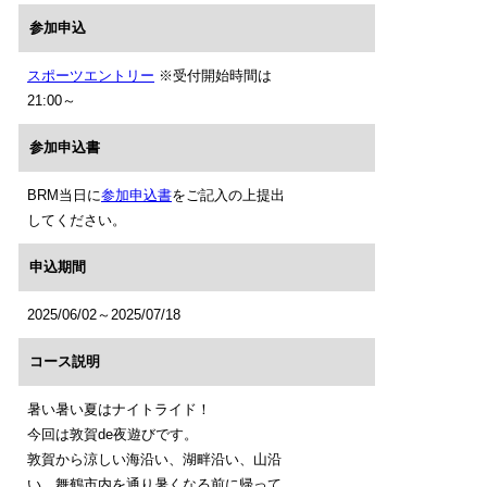
参加申込
スポーツエントリー
※受付開始時間は
21:00～
参加申込書
BRM当日に
参加申込書
をご記入の上提出
してください。
申込期間
2025/06/02～2025/07/18
コース説明
暑い暑い夏はナイトライド！
今回は敦賀de夜遊びです。
敦賀から涼しい海沿い、湖畔沿い、山沿
い、舞鶴市内を通り暑くなる前に帰って