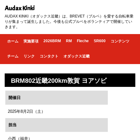
Audax Kinki
AUDAX KINKI（オダックス近畿）は、BREVET（ブルベ）を愛する自転車乗
りが集まって誕生しました。今後も公式ブルベをボランティアで開催してい
きます。
2026BRM
RM
Fleche
SR600
ホーム
実施要項
コンテンツ
チーム
リンク
コンタクト
オダックス近畿
BRM802近畿200km敦賀 ヨアソビ
開催日
2025年8月2日（土）
担当
小西（福井）