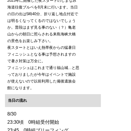
2023年に開催した夜スタートのしまなみ
海道往復ブルベを8月末に行います。当日
の日の出は5時40分、折り返し地点付近で
は明るくなってくるのではないでしょう
か。普段はまず見る事のない（？）亀老
山からの朝日に照らされる来島海峡大橋
の景色をお楽しみ下さい。
夜スタートとはいえ熱帯夜からの猛暑日
フィニッシュとなる事は予想されますの
で暑さ対策は万全に。
フィニッシュはこれまで通り福山城...と思
っておりましたが今年はイベントで施設
が使えないので以前利用した備後遺族会
館になります。
当日の流れ
8/30
23:30頃 0時組受付開始
23:45 0時組ブリーフィング