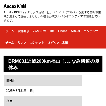
Audax Kinki
AUDAX KINKI（オダックス近畿）は、BREVET（ブルベ）を愛する自転車乗
りが集まって誕生しました。今後も公式ブルベをボランティアで開催してい
きます。
2026BRM
RM
Fleche
SR600
ホーム
実施要項
コンテンツ
チーム
リンク
コンタクト
オダックス近畿
BRM831近畿200km福山 しまなみ海道の夏
休み
開催日
2025年8月31日（日）
担当