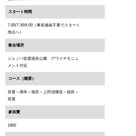
スタート時間
7:00/7:30/8:00（事前連絡不要でスタート
地点へ）
集合場所
ジェノバ岩屋港前公園 アワイチモニュ
メント付近
コース（概要）
岩屋～洲本～福良～上田池堰堤～福良～
岩屋
参加費
1800