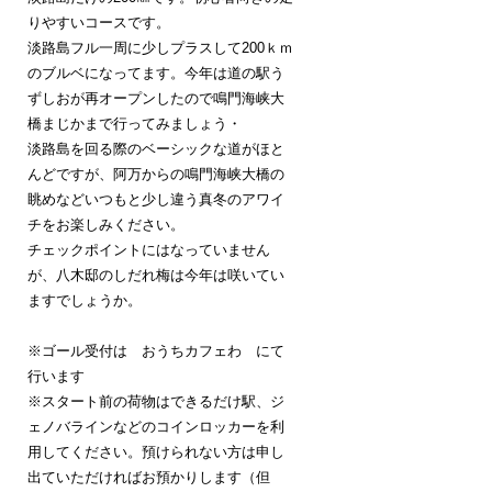
りやすいコースです。
淡路島フル一周に少しプラスして200ｋｍ
のブルベになってます。今年は道の駅う
ずしおが再オープンしたので鳴門海峡大
橋まじかまで行ってみましょう・
淡路島を回る際のベーシックな道がほと
んどですが、阿万からの鳴門海峡大橋の
眺めなどいつもと少し違う真冬のアワイ
チをお楽しみください。
チェックポイントにはなっていません
が、八木邸のしだれ梅は今年は咲いてい
ますでしょうか。
※ゴール受付は おうちカフェわ にて
行います
※スタート前の荷物はできるだけ駅、ジ
ェノバラインなどのコインロッカーを利
用してください。預けられない方は申し
出ていただければお預かりします（但