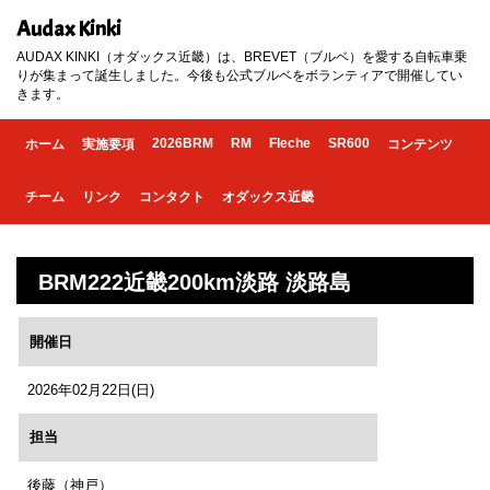
Audax Kinki
AUDAX KINKI（オダックス近畿）は、BREVET（ブルベ）を愛する自転車乗
りが集まって誕生しました。今後も公式ブルベをボランティアで開催してい
きます。
2026BRM
RM
Fleche
SR600
ホーム
実施要項
コンテンツ
チーム
リンク
コンタクト
オダックス近畿
BRM222近畿200km淡路 淡路島
開催日
2026年02月22日(日)
担当
後藤（神戸）