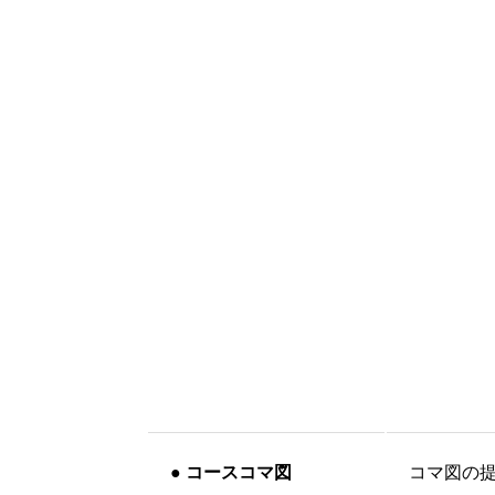
●
コースコマ図
コマ図の