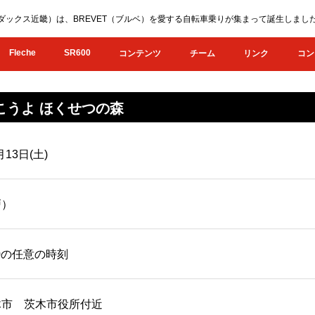
KI（オダックス近畿）は、BREVET（ブルベ）を愛する自転車乗りが集まって誕生し
Fleche
SR600
コンテンツ
チーム
リンク
コン
いこうよ ほくせつの森
月13日(土)
戸）
8:00の任意の時刻
木市 茨木市役所付近