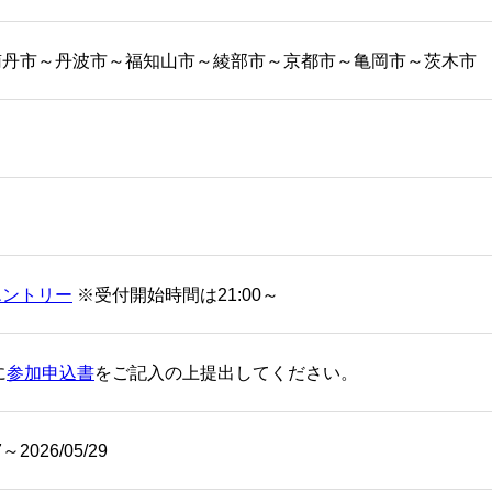
南丹市～丹波市～福知山市～綾部市～京都市～亀岡市～茨木市
エントリー
※受付開始時間は21:00～
に
参加申込書
をご記入の上提出してください。
7～2026/05/29