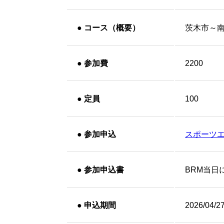
●
コース（概要）
茨木市～
●
参加費
2200
●
定員
100
●
参加申込
スポーツ
●
参加申込書
BRM当日
●
申込期間
2026/04/2