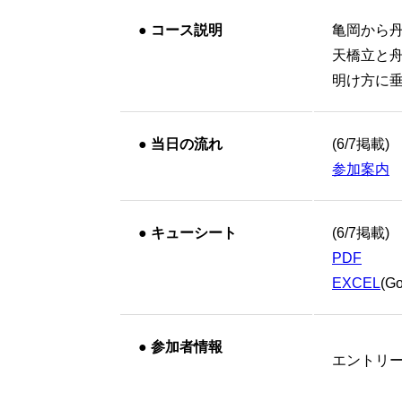
●
コース説明
亀岡から
天橋立と
明け方に垂
●
当日の流れ
(6/7掲載)
参加案内
●
キューシート
(6/7掲載)
PDF
EXCEL
(
●
参加者情報
エントリ