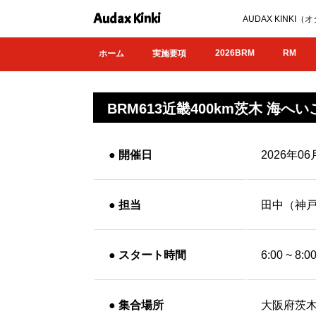
Audax Kinki
AUDAX KIN
2026BRM
RM
ホーム
実施要項
BRM613近畿400km茨木 海へ
●
開催日
2026年06
●
担当
田中（神
●
スタート時間
6:00 ~ 
●
集合場所
大阪府茨