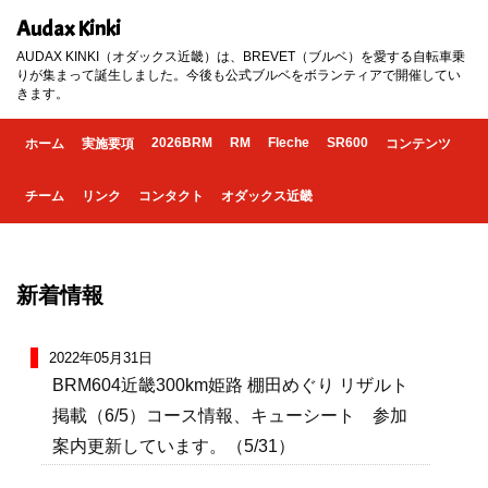
Audax Kinki
AUDAX KINKI（オダックス近畿）は、BREVET（ブルベ）を愛する自転車乗
りが集まって誕生しました。今後も公式ブルベをボランティアで開催してい
きます。
2026BRM
RM
Fleche
SR600
ホーム
実施要項
コンテンツ
チーム
リンク
コンタクト
オダックス近畿
新着情報
2022年05月31日
BRM604近畿300km姫路 棚田めぐり リザルト
掲載（6/5）コース情報、キューシート 参加
案内更新しています。（5/31）