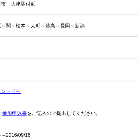
津市 大津駅付近
原～関～松本～大町～妙高～長岡～新潟
エントリー
に
参加申込書
をご記入の上提出してください。
4～2016/09/16