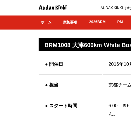
Audax Kinki
AUDAX KIN
2026BRM
RM
ホーム
実施要項
BRM1008 大津600km White Bo
●
開催日
2016年1
●
担当
京都チー
●
スタート時間
6:00 
ん。