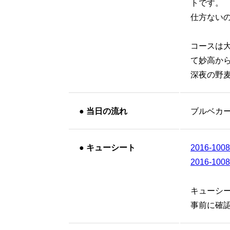
トです。
仕方ない
コースは
て妙高か
深夜の野
●
当日の流れ
ブルベカー
●
キューシート
2016-100
2016-100
キューシー
事前に確