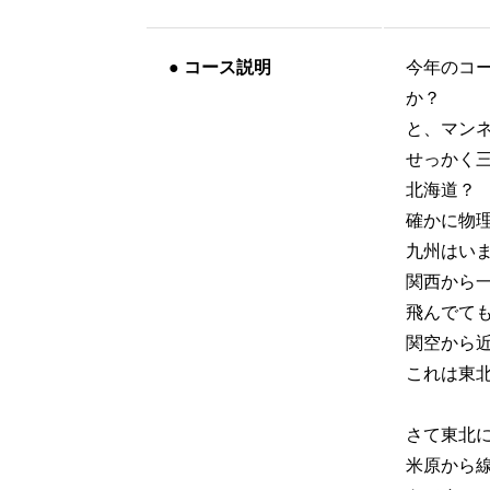
●
コース説明
今年のコ
か？
と、マン
せっかく
北海道？
確かに物
九州はい
関西から
飛んでても
関空から
これは東
さて東北に
米原から