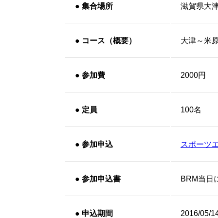
●
集合場所
滋賀県大
●
コース（概要）
大津～米
●
参加費
2000円
●
定員
100名
●
参加申込
スポーツ
●
参加申込書
BRM当日
●
申込期間
2016/05/1