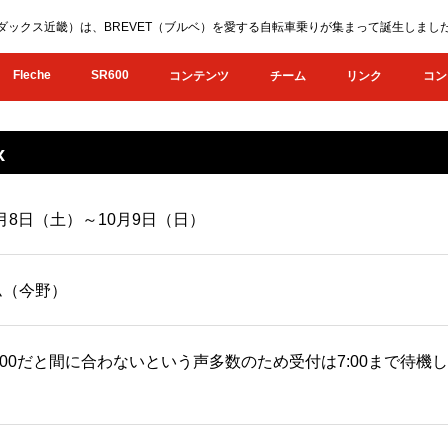
KI（オダックス近畿）は、BREVET（ブルベ）を愛する自転車乗りが集まって誕生し
Fleche
SR600
コンテンツ
チーム
リンク
コン
x
0月8日（土）～10月9日（日）
ム（今野）
※6:00だと間に合わないという声多数のため受付は7:00まで待