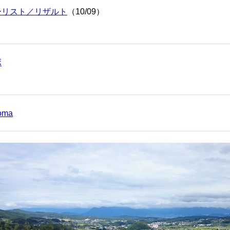
ーリスト／リザルト
（10/09）
ボ
oma