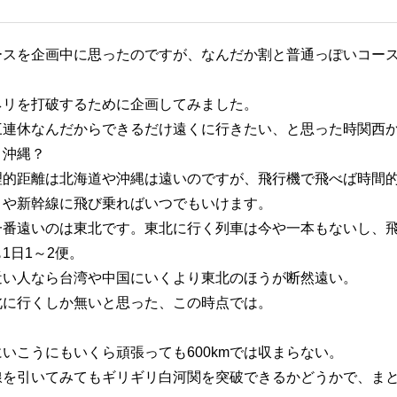
ースを企画中に思ったのですが、なんだか割と普通っぽいコー
ネリを打破するために企画してみました。
三連休なんだからできるだけ遠くに行きたい、と思った時関西
 沖縄？
理的距離は北海道や沖縄は遠いのですが、飛行機で飛べば時間
まや新幹線に飛び乗ればいつでもいけます。
一番遠いのは東北です。東北に行く列車は今や一本もないし、
1日1～2便。
近い人なら台湾や中国にいくより東北のほうが断然遠い。
北に行くしか無いと思った、この時点では。
いこうにもいくら頑張っても600kmでは収まらない。
線を引いてみてもギリギリ白河関を突破できるかどうかで、ま