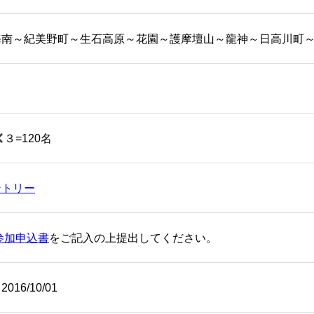
海南～紀美野町～生石高原～花園～護摩壇山～龍神～日高川町
３=120名
ントリー
参加申込書
をご記入の上提出してください。
2016/10/01