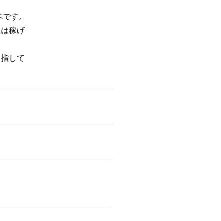
ベです。
ムは稼げ
。
目指して