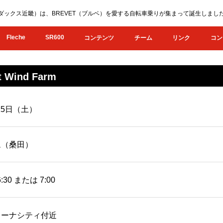
KI（オダックス近畿）は、BREVET（ブルベ）を愛する自転車乗りが集まって誕生し
Fleche
SR600
コンテンツ
チーム
リンク
コン
 Wind Farm
月15日（土）
ム（桑田）
:30 または 7:00
リーナシティ付近