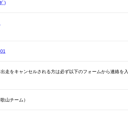
ﾎﾞ)
ｆ
01
、出走をキャンセルされる方は必ず以下のフォームから連絡を
和歌山チーム）