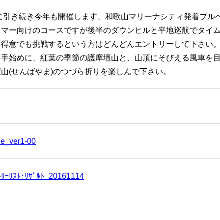
度に引き続き今年も開催します、和歌山マリーナシティ発着ブル
マー向けのコースですが後半のダウンヒルと平地巡航でタイ
不得意でも挑戦するという方はどんどんエントリーして下さい
手始めに、紅葉の季節の護摩壇山と、山頂にそびえる風車を
山(せんばやま)のつづら折りを楽しんで下さい。
e_ver1-00
ﾘｰﾘｽﾄ･ﾘｻﾞﾙﾄ_20161114