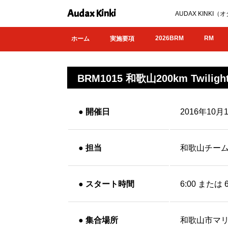
Audax Kinki
AUDAX KIN
2026BRM
RM
ホーム
実施要項
BRM1015 和歌山200km Twilight
●
開催日
2016年10
●
担当
和歌山チー
●
スタート時間
6:00 または 6
●
集合場所
和歌山市マ