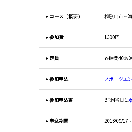
●
コース（概要）
和歌山市～
●
参加費
1300円
●
定員
各時間40名
●
参加申込
スポーツエ
●
参加申込書
BRM当日に
●
申込期間
2016/09/17～