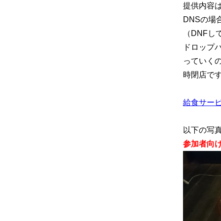
提供内容
DNSの
（DNF
ドロップ
っていく
時閉店で
給食サー
以下の写真
参加者向