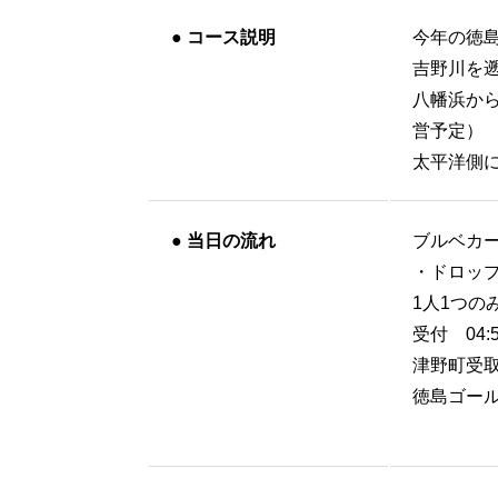
●
コース説明
今年の徳
吉野川を
八幡浜か
営予定）
太平洋側
●
当日の流れ
ブルベカー
・ドロップ
1人1つの
受付 04:
津野町受取可能
徳島ゴール受