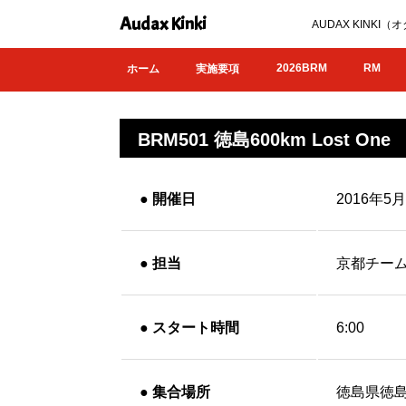
Audax Kinki
AUDAX KIN
2026BRM
RM
ホーム
実施要項
BRM501 徳島600km Lost One
●
開催日
2016年
●
担当
京都チー
●
スタート時間
6:00
●
集合場所
徳島県徳