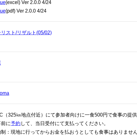
que
(excel) Ver 2.0.0 4/24
que
(pdf) Ver 2.0.0 4/24
スト/リザルト(05/02)
ボ
koma
C（325㎞地点付近）にて参加者向けに一食500円で食事の提
事前に
予約
して、当日受付にて支払ってください。
約制：現地に行ってからお金を払おうとしても食事はありませ