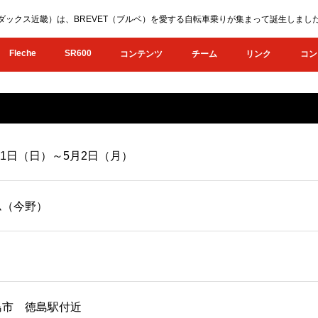
KI（オダックス近畿）は、BREVET（ブルベ）を愛する自転車乗りが集まって誕生し
Fleche
SR600
コンテンツ
チーム
リンク
コン
5月1日（日）～5月2日（月）
ム（今野）
島市 徳島駅付近