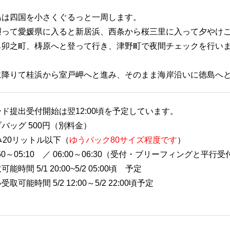
島は四国を小さくぐるっと一周します。
遡って愛媛県に入ると新居浜、西条から桜三里に入って夕やけ
ら卯之町、梼原へと登って行き、津野町で夜間チェックを行い
に降りて桂浜から室戸岬へと進み、そのまま海岸沿いに徳島へ
ド提出受付開始は翌12:00頃を予定しています。
バッグ 500円（別料金）
み20リットル以下（
ゆうパック80サイズ程度です
）
50～05:10 ／ 06:00～06:30（受付・ブリーフィングと平行
時間 5/1 20:00~5/2 05:00頃 予定
取可能時間 5/2 12:00～5/2 22:00頃予定