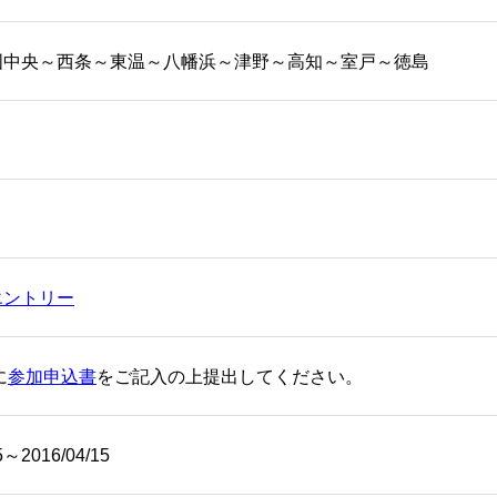
国中央～西条～東温～八幡浜～津野～高知～室戸～徳島
エントリー
に
参加申込書
をご記入の上提出してください。
5～2016/04/15