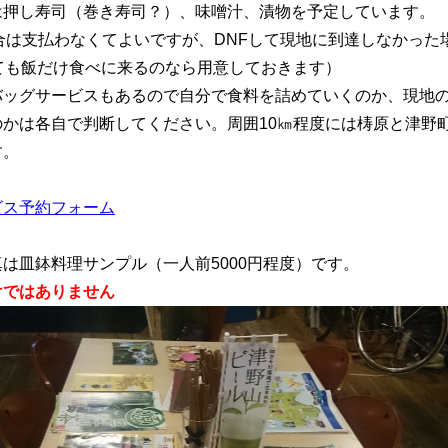
は押し寿司（巻き寿司？）、味噌汁、漬物を予定しています。
場合は支払わなくてよいですが、DNFして現地に到達しなかっ
しても飯だけ食べに来るのなら用意しておきます）
バッグサービスもあるので自分で食料を詰めていくのか、現地
のかは各自で判断してください。周囲10㎞程度には梼原と津野
す。
ビス予約フォーム
は皿鉢料理サンプル（一人前5000円程度）です。
けではありません