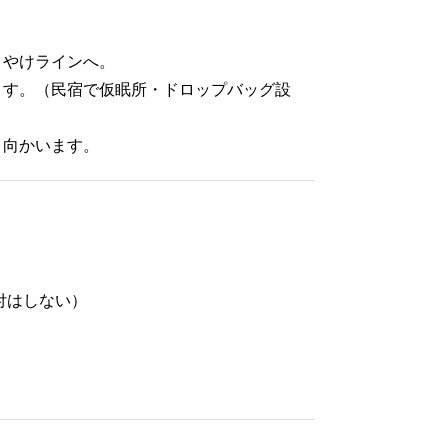
こやけラインへ。
ます。（民宿で仮眠所・ドロップバッグ設
と向かいます。
受付はしない）