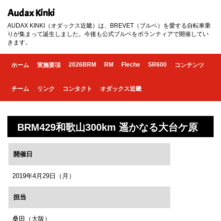
Audax Kinki
AUDAX KINKI（オダックス近畿）は、BREVET（ブルベ）を愛する自転車乗
りが集まって誕生しました。今後も公式ブルベをボランティアで開催してい
きます。
2026BRM
RM
Fleche
SR600
ホーム
実施要項
コンテンツ
チーム
リンク
コンタクト
オダックス近畿
BRM429和歌山300km 遥かなる大台ケ原
開催日
2019年4月29日（月）
担当
桑田（大阪）