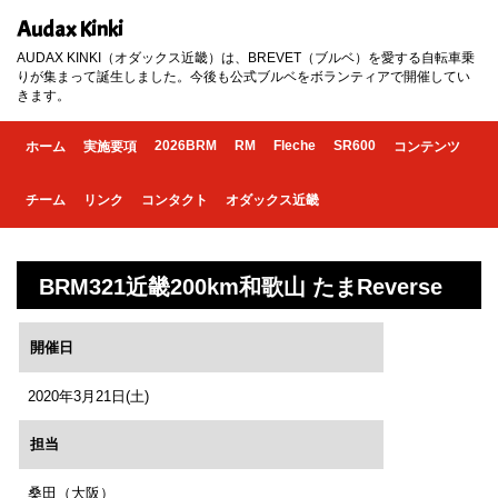
Audax Kinki
AUDAX KINKI（オダックス近畿）は、BREVET（ブルベ）を愛する自転車乗
りが集まって誕生しました。今後も公式ブルベをボランティアで開催してい
きます。
2026BRM
RM
Fleche
SR600
ホーム
実施要項
コンテンツ
チーム
リンク
コンタクト
オダックス近畿
BRM321近畿200km和歌山 たまReverse
開催日
2020年3月21日(土)
担当
桑田（大阪）