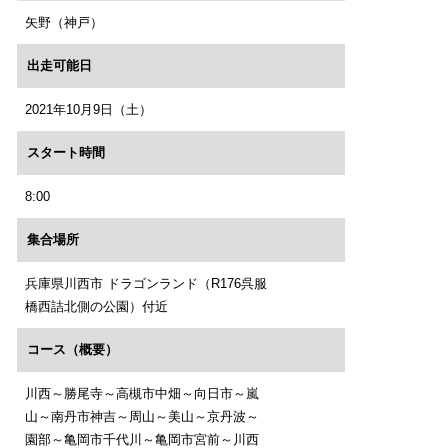
矢野（神戸）
出走可能日
2021年10月9日（土）
スタート時間
8:00
集合場所
兵庫県川西市 ドラゴンランド（R176呉服
橋西詰北側の公園）付近
コース（概要）
川西～勝尾寺～高槻市中畑～向日市～嵐
山～南丹市神吉～周山～美山～京丹波～
園部～亀岡市千代川～亀岡市宮前～川西