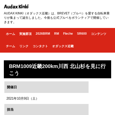
Audax Kinki
AUDAX KINKI（オダックス近畿）は、BREVET（ブルベ）を愛する自転車乗
りが集まって誕生しました。今後も公式ブルベをボランティアで開催してい
きます。
2026BRM
RM
Fleche
SR600
ホーム
実施要項
コンテンツ
チーム
リンク
コンタクト
オダックス近畿
BRM1009近畿200km川西 北山杉を見に行
こう
開催日
2021年10月9日（土）
担当