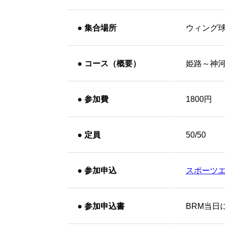
●
集合場所
ウィング
●
コース（概要）
姫路～神
●
参加費
1800円
●
定員
50/50
●
参加申込
スポーツ
●
参加申込書
BRM当日