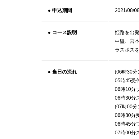
●
申込期間
2021/08/0
●
コース説明
姫路を出
中盤、宮
ラスボス
●
当日の流れ
(06時30
05時45受
06時10
06時30
(07時00
06時30
06時45
07時00