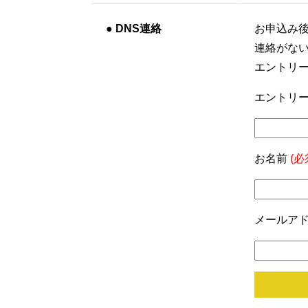
●
DNS連絡
お申込み
連絡がな
エントリ
エントリー
お名前
(必
メールア