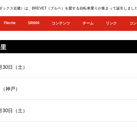
KI（オダックス近畿）は、BREVET（ブルベ）を愛する自転車乗りが集まって誕生し
Fleche
SR600
コンテンツ
チーム
リンク
コン
の里
0月30日（土）
）（神戸）
0月30日（土）