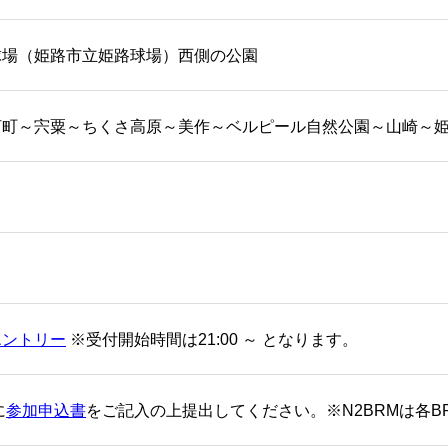
球場（姫路市立姫路球場）西側の公園
河町～宍粟～ちくさ高原～美作～ベルピール自然公園～山崎～
エントリー
※受付開始時間は21:00 ～ となります。
に
参加申込書
をご記入の上提出してください。※N2BRMは各