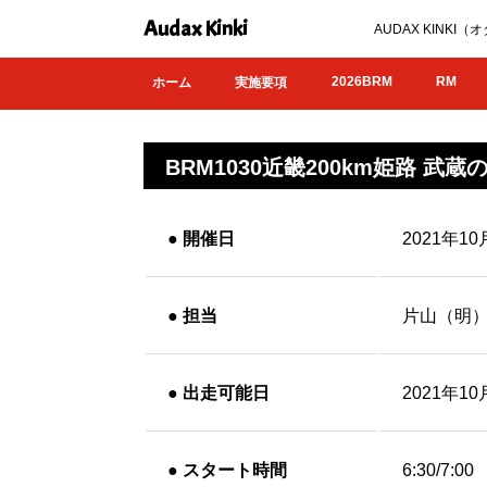
Audax Kinki
AUDAX KIN
2026BRM
RM
ホーム
実施要項
BRM1030近畿200km姫路 武蔵
●
開催日
2021年1
●
担当
片山（明
●
出走可能日
2021年1
●
スタート時間
6:30/7:00