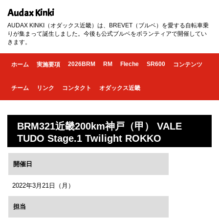
Audax Kinki
AUDAX KINKI（オダックス近畿）は、BREVET（ブルベ）を愛する自転車乗
りが集まって誕生しました。今後も公式ブルベをボランティアで開催してい
きます。
2026BRM
RM
Fleche
SR600
ホーム
実施要項
コンテンツ
チーム
リンク
コンタクト
オダックス近畿
BRM321近畿200km神戸（甲） VALE
TUDO Stage.1 Twilight ROKKO
開催日
2022年3月21日（月）
担当