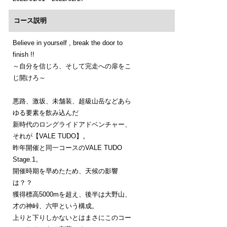
コース説明
Believe in yourself , break the door to
finish !!
～自分を信じろ、そして完走への扉をこ
じ開けろ～
悪路、激坂、未舗装、超級山岳などあら
ゆる要素を飲み込んだ
新時代のロングライドアドベンチャー、
それが【VALE TUDO】。
昨年開催と同一コースのVALE TUDO
Stage.1。
開催時期を早めたため、天候の影響
は？？
獲得標高5000mを超え、後半は大野山、
才の神峠、六甲という構成。
上りと下りしかないとはまさにこのコー