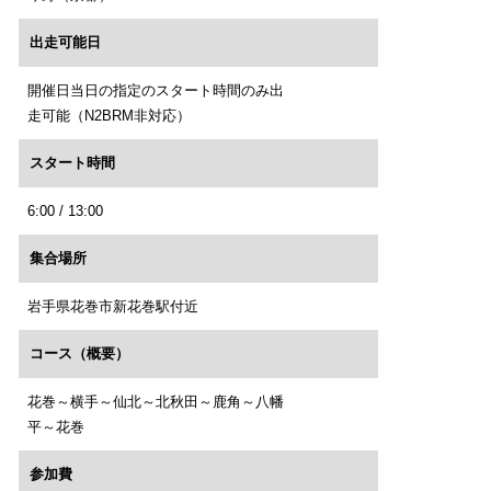
出走可能日
開催日当日の指定のスタート時間のみ出
走可能（N2BRM非対応）
スタート時間
6:00 / 13:00
集合場所
岩手県花巻市新花巻駅付近
コース（概要）
花巻～横手～仙北～北秋田～鹿角～八幡
平～花巻
参加費