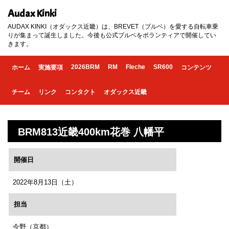
Audax Kinki
AUDAX KINKI（オダックス近畿）は、BREVET（ブルベ）を愛する自転車乗
りが集まって誕生しました。今後も公式ブルベをボランティアで開催してい
きます。
2026BRM
RM
Fleche
SR600
ホーム
実施要項
コンテンツ
チーム
リンク
コンタクト
オダックス近畿
BRM813近畿400km花巻 八幡平
開催日
2022年8月13日（土）
担当
今野（京都）