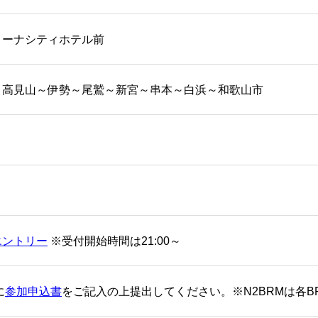
リーナシティホテル前
～高見山～伊勢～尾鷲～新宮～串本～白浜～和歌山市
エントリー
※受付開始時間は21:00～
に
参加申込書
をご記入の上提出してください。※N2BRMは各