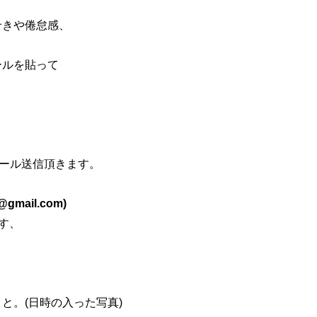
せきや倦怠感、
。
ールを貼って
メール送信頂きます。
ail.com)
す、
と。(日時の入った写真)