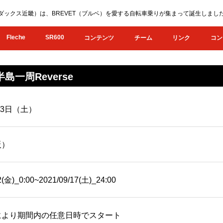
KI（オダックス近畿）は、BREVET（ブルベ）を愛する自転車乗りが集まって誕生し
Fleche
SR600
コンテンツ
チーム
リンク
コン
島一周Reverse
月3日（土）
阪）
2(金)_0:00~2021/09/17(土)_24:00
により期間内の任意日時でスタート