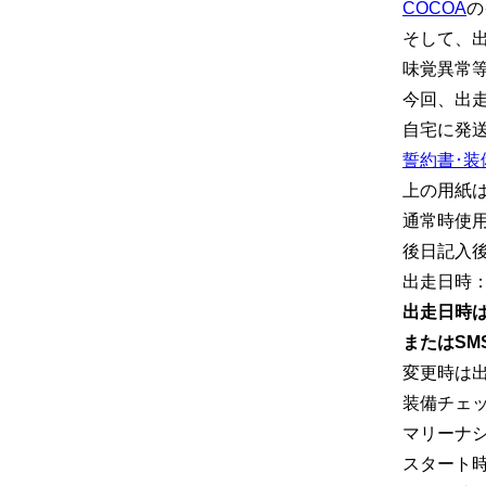
COCOA
の
そして、出
味覚異常
今回、出
自宅に発
誓約書･装
上の用紙
通常時使
後日記入後
出走日時：202
出走日時は、
またはSMS
変更時は
装備チェ
マリーナ
スタート