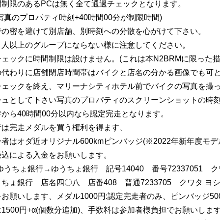
間制限のあるPCは無く全て通過チェックとなります。
写真のプロパティ時刻+40時間00分が制限時間)
での密を避けて別店舗、別時刻への分散を心がけて下さい。
４人以上のグループにならない様に注意してください。
ェックに時間制限は設けません。(これは本N2BRMに限った措
の代わりに店舗閉店時間帯はバイクと店名の分かる画像でも可
チェックを終え、マリーナシティホテル前でバイクの写真を撮
シュとして下さい写真のプロパティのスクリーンショットの時
から40時間00分以内なら認定完走となります。
者は完走メダルを買う権利を得ます、
者はオダ近オリジナル600kmピンバッジ(※2022年新年度モ
振込による入金をお願いします。
ゆうちょ銀行→ゆうちょ銀行 記号14040 番号72337051 
ちょ銀行 店名四〇八 店番408 普通7233705 クワタ ヨ
お願いします、メダル1000円:認定完走者のみ、ピンバッジ50
1500円+α(個数分追加)、手数料は参加者様負担でお願いします。振込