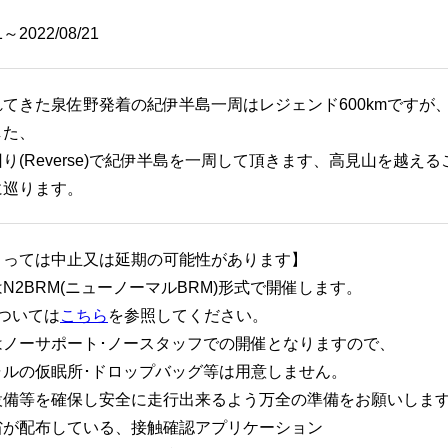
1～2022/08/21
てきた泉佐野発着の紀伊半島一周はレジェンド600kmですが、
した、
り(Reverse)で紀伊半島を一周して頂きます、高見山を越
に巡ります。
よっては中止又は延期の可能性があります】
N2BRM(ニューノーマルBRM)形式で開催します。
については
こちら
を参照してください。
はノーサポート･ノースタッフでの開催となりますので、
ャルの仮眠所･ドロップバッグ等は用意しません。
設備等を確保し安全に走行出来るよう万全の準備をお願いしま
省が配布している、接触確認アプリケーション