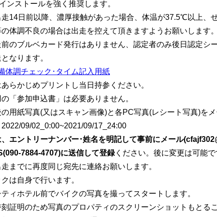
インストールを強く推奨します。
走14日前以降、濃厚接触があった場合、体温が37.5℃以上、
等の体調不良の場合は出走を控えて頂きますようお願いします
走前のブルベカード発行はありません、認定者のみ後日認定シ
送となります。
備体調チェック･タイム記入用紙
はあらかじめプリントし当日持参ください。
用の「参加申込書」は必要ありません。
の用紙写真(又はスキャン画像)と各PC写真(レシート写真)を
2/09/02_0:00~2021/09/17_24:00
エントリーナンバー･姓名を明記して事前にメール(cfajf302@gm
(090-7884-4707)に送信して登録
ください。後に変更は可能で
出走までに再度同じ宛先に連絡お願いします。
ックは自身で行います。
シティホテル前でバイクの写真を撮ってスタートします。
時刻証明のため写真のプロパティのスクリーンショットもとるこ