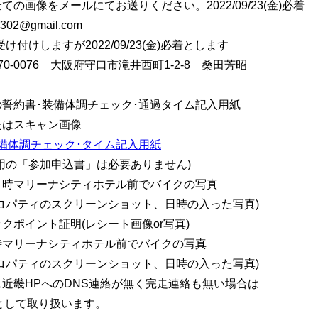
ての画像をメールにてお送りください。2022/09/23(金)必着
302@gmail.com
け付けしますが2022/09/23(金)必着とします
70-0076 大阪府守口市滝井西町1-2-8 桑田芳昭
の誓約書･装備体調チェック･通過タイム記入用紙
たはスキャン画像
備体調チェック･タイム記入用紙
用の「参加申込書」は必要ありません)
ト時マリーナシティホテル前でバイクの写真
ロパティのスクリーンショット、日時の入った写真)
クポイント証明(レシート画像or写真)
時マリーナシティホテル前でバイクの写真
ロパティのスクリーンショット、日時の入った写真)
近畿HPへのDNS連絡が無く完走連絡も無い場合は
として取り扱います。