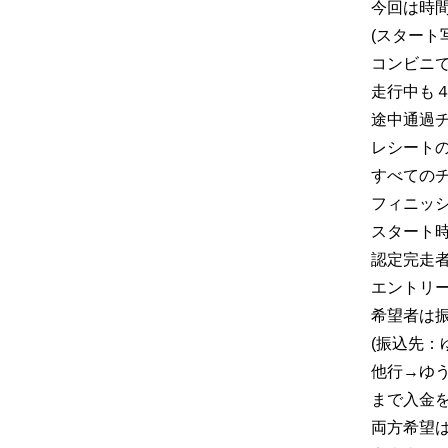
今回は時
(スタート
コンビニ
走行中も
途中通過チ
レシート
すべての
フィニッ
スタート時
認定完走
エントリー
希望者は
(振込先：
他行→ゆう
まで入金を
両方希望は