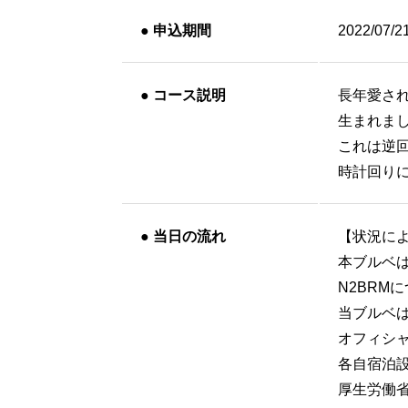
●
申込期間
2022/07/2
●
コース説明
長年愛され
生まれま
これは逆回
時計回り
●
当日の流れ
【状況に
本ブルベは
N2BRM
当ブルベ
オフィシ
各自宿泊
厚生労働