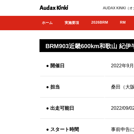
Audax Kinki
AUDAX KIN
2026BRM
RM
ホーム
実施要項
BRM903近畿600km和歌山 紀伊半
●
開催日
2022年9
●
担当
桑田（大
●
出走可能日
2022/09/0
●
スタート時間
事前申告