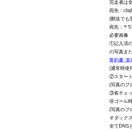
完走者は全
宛先：cfajf
(郵送でも受
宛先：〒5
必要画像
①記入済
の写真ま
誓約書･装
(通常時使
②スター
(写真のプ
③各チェッ
④ゴール
(写真のプ
オダックス
全てDNS