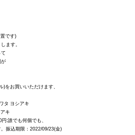
置です)
とします。
って
刻が
デル)をお買いいただけます、
クワタ ヨシアキ
シアキ
0円:誰でも何個でも、
期限：2022/09/23(金)