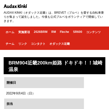
Audax Kinki
AUDAX KINKI（オダックス近畿）は、BREVET（ブルベ）を愛する自転車乗
りが集まって誕生しました。今後も公式ブルベをボランティアで開催してい
きます。
2026BRM
RM
Fleche
SR600
ホーム
実施要項
コンテンツ
チーム
リンク
コンタクト
オダックス近畿
BRM904近畿200km姫路 ドキドキ！！城崎
温泉
開催日
2022年9月4日（日）
担当