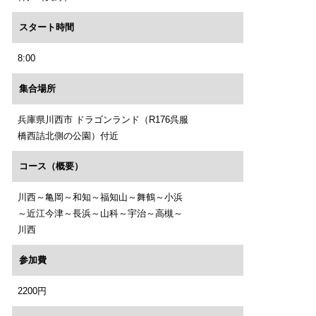
スタート時間
8:00
集合場所
兵庫県川西市 ドラゴンランド（R176呉服
橋西詰北側の公園）付近
コース（概要）
川西～亀岡～和知～福知山～舞鶴～小浜
～近江今津～長浜～山科～宇治～高槻～
川西
参加費
2200円