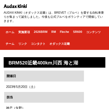
Audax Kinki
AUDAX KINKI（オダックス近畿）は、BREVET（ブルベ）を愛する自転車乗
りが集まって誕生しました。今後も公式ブルベをボランティアで開催してい
きます。
2026BRM
RM
Fleche
SR600
ホーム
実施要項
コンテンツ
チーム
リンク
コンタクト
オダックス近畿
BRM520近畿400km川西 海と湖
開催日
2023年5月20日（土）
担当
神戸（矢野）