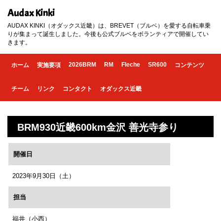
Audax Kinki
AUDAX KINKI（オダックス近畿）は、BREVET（ブルベ）を愛する自転車乗
りが集まって誕生しました。今後も公式ブルベをボランティアで開催してい
きます。
2026BRM
RM
Fleche
SR600
ホーム
実施要項
コンテンツ
チーム
リンク
コンタクト
オダックス近畿
BRM930近畿600km金沢 善光寺参り
開催日
2023年9月30日（土）
担当
福井（小西）