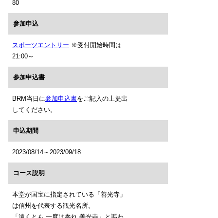
80
参加申込
スポーツエントリー
※受付開始時間は
21:00～
参加申込書
BRM当日に
参加申込書
をご記入の上提出
してください。
申込期間
2023/08/14～2023/09/18
コース説明
本堂が国宝に指定されている「善光寺」
は信州を代表する観光名所。
「遠くとも 一度は参れ 善光寺」と謳わ