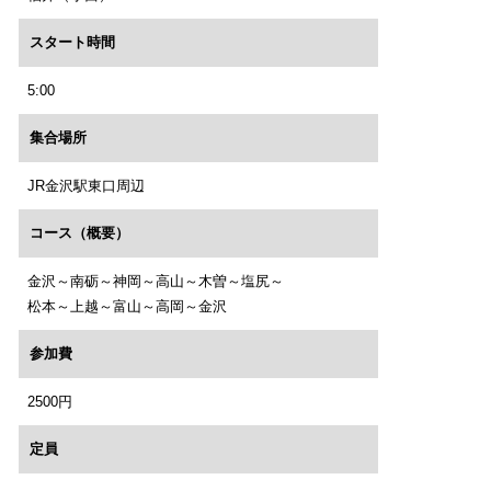
スタート時間
5:00
集合場所
JR金沢駅東口周辺
コース（概要）
金沢～南砺～神岡～高山～木曽～塩尻～
松本～上越～富山～高岡～金沢
参加費
2500円
定員