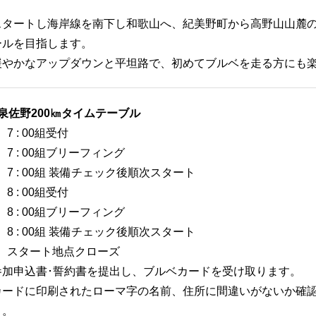
スタートし海岸線を南下し和歌山へ、紀美野町から高野山山麓
ールを目指します。
緩やかなアップダウンと平坦路で、初めてブルベを走る方にも
泉佐野200㎞タイムテーブル
 7 : 00組受付
 7 : 00組ブリーフィング
 7 : 00組 装備チェック後順次スタート
 8 : 00組受付
 8 : 00組ブリーフィング
 8 : 00組 装備チェック後順次スタート
0 スタート地点クローズ
参加申込書･誓約書を提出し、ブルベカードを受け取ります。
カードに印刷されたローマ字の名前、住所に間違いがないか確
と。