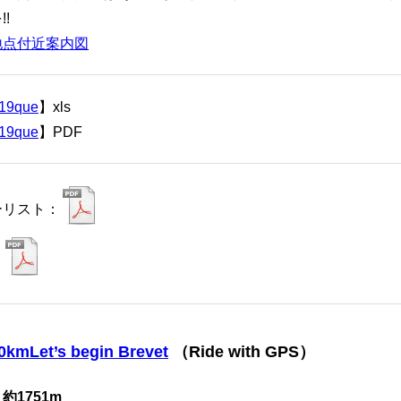
!
地点付近案内図
19que
】xls
19que
】PDF
ーリスト：
：
mLet’s begin Brevet
（Ride with GPS）
：約
1751m