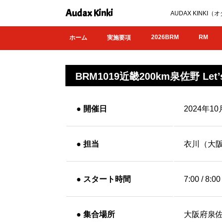
Audax Kinki
AUDAX KIN
2026BRM
RM
ホーム
実施要項
BRM1019近畿200km泉佐野 Let’s
●
開催日
2024年1
●
担当
衣川（大
●
スタート時間
7:00 / 8:00
●
集合場所
大阪府泉佐