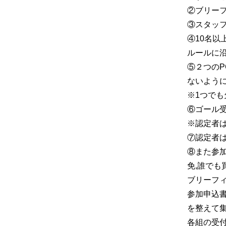
②ブリー
③スタッ
④10名
ルールに
⑤２つの
ないよう
※1つで
⑥ゴール
※認定者
⑦認定者は
⑧また参加
免,誰でも
ブリーフ
参加申込書
を整えて
各組の受