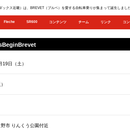
KI（オダックス近畿）は、BREVET（ブルベ）を愛する自転車乗りが集まって誕生し
Fleche
SR600
コンテンツ
チーム
リンク
コン
BeginBrevet
0月19日（土）
阪）
野市 りんくう公園付近