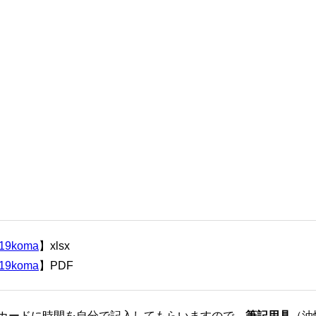
019koma
】xlsx
019koma
】PDF
ベカードに時間を自分で記入してもらいますので、
筆記用具
（油