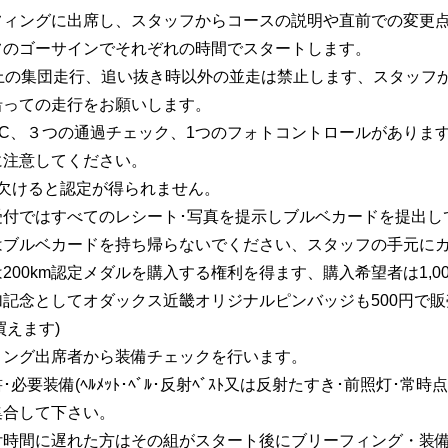
フィングに出席し、スタッフからコースの説明や直前での変更
フのゴーサインでそれぞれの時間でスタートします。
以上の集団走行、追い抜き時以外の並走は禁止します、スタッフ
沿っての走行をお願いします。
PC、３つの通過チェック、1つのフォトコントロールがありま
に注意してください。
も欠けると認定が得られません。
受付ではすべてのレシート･写真を提示しブルベカードを提出し
はブルベカードを持ち帰らないでください、スタッフの手元に
200km認定メダルを購入する権利を得ます、購入希望者は1,
記念としてオダックス近畿オリジナルピンバッジも500円で販
買えます)
ィング出席者から装備チェックを行います。
･必要装備(ﾍﾙﾒｯﾄ･ﾍﾞﾙ･反射ﾍﾞｽﾄ又は反射たすき･前照灯･
集合して下さい。
付時間に遅れた方はその組がスタート後にブリーフィング・装