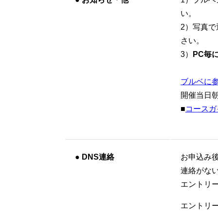
い。
2）写真
さい。
3）
PC毎
ブルベに
開催当日
■
コースガ
●
DNS連絡
お申込み
連絡がな
エントリ
エントリー