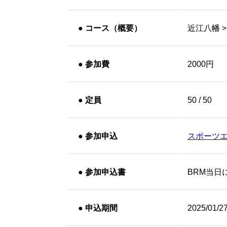
●
コース（概要）
近江八幡 >
●
参加費
2000円
●
定員
50 / 50
●
参加申込
スポーツ
●
参加申込書
BRM当日
●
申込期間
2025/01/2