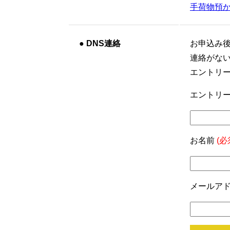
手荷物預
●
DNS連絡
お申込み
連絡がな
エントリ
エントリー
お名前
(必
メールア