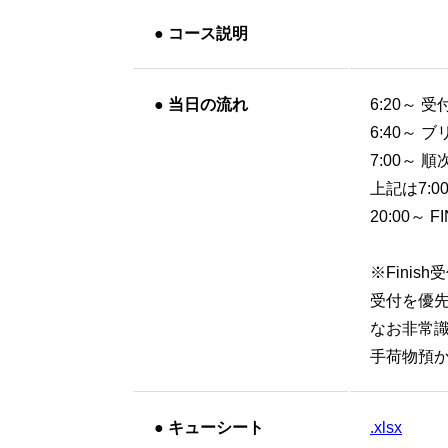
●
コース説明
●
当日の流れ
6:20～ 
6:40～ 
7:00～ 
上記は7:0
20:00～ F
※Fini
受付を優
なお非常
手荷物預か
●
キューシート
.xlsx