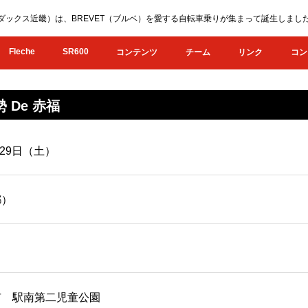
KI（オダックス近畿）は、BREVET（ブルベ）を愛する自転車乗りが集まって誕生し
Fleche
SR600
コンテンツ
チーム
リンク
コン
 De 赤福
月29日（土）
都）
市 駅南第二児童公園