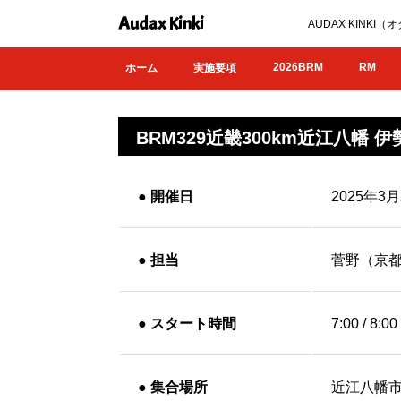
Audax Kinki
AUDAX KIN
2026BRM
RM
ホーム
実施要項
BRM329近畿300km近江八幡 伊勢
●
開催日
2025年3
●
担当
菅野（京
●
スタート時間
7:00 / 8:00
●
集合場所
近江八幡