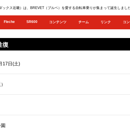
KI（オダックス近畿）は、BREVET（ブルベ）を愛する自転車乗りが集まって誕生し
Fleche
SR600
コンテンツ
チーム
リンク
コン
往復
月17日(土)
阪）
公園