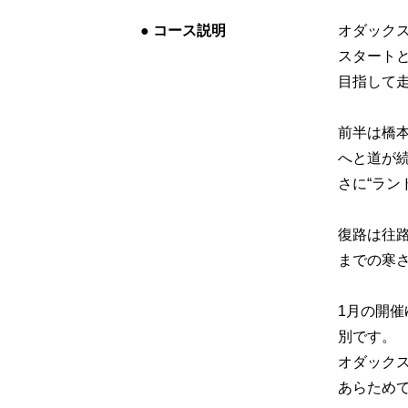
●
コース説明
オダックス
スタート
目指して走
前半は橋
へと道が
さに“ラン
復路は往
までの寒
1月の開
別です。
オダック
あらため