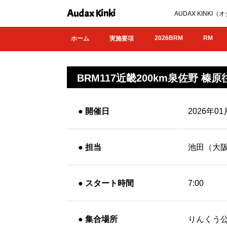
Audax Kinki
AUDAX KIN
2026BRM
RM
ホーム
実施要項
BRM117近畿200km泉佐野 榛原
●
開催日
2026年01
●
担当
池田（大
●
スタート時間
7:00
●
集合場所
りんくう