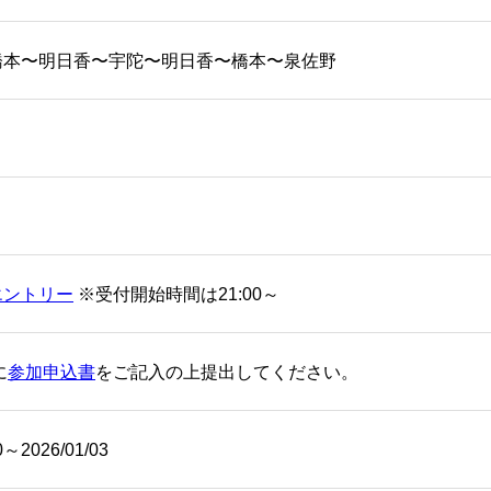
橋本〜明日香〜宇陀〜明日香〜橋本〜泉佐野
エントリー
※受付開始時間は21:00～
に
参加申込書
をご記入の上提出してください。
0～2026/01/03