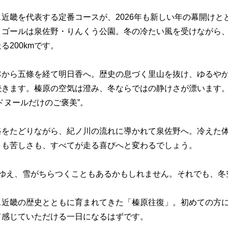
近畿を代表する定番コースが、2026年も新しい年の幕開けと
とゴールは泉佐野・りんくう公園。冬の冷たい風を受けながら
る200kmです。
本から五條を経て明日香へ。歴史の息づく里山を抜け、ゆるや
続きます。榛原の空気は澄み、冬ならではの静けさが漂います
ドヌールだけのご褒美”。
路をたどりながら、紀ノ川の流れに導かれて泉佐野へ。冷えた
さも苦しさも、すべてが走る喜びへと変わるでしょう。
催ゆえ、雪がちらつくこともあるかもしれません。それでも、冬
ス近畿の歴史とともに育まれてきた「榛原往復」。初めての方
て感じていただける一日になるはずです。