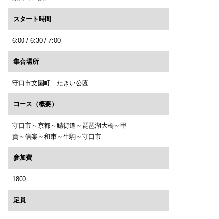
スタート時間
6:00 / 6:30 / 7:00
集合場所
守口市文園町 たきい公園
コース（概要）
守口市～京都～鯖街道～琵琶湖大橋～甲
賀～信楽～和束～生駒～守口市
参加費
1800
定員