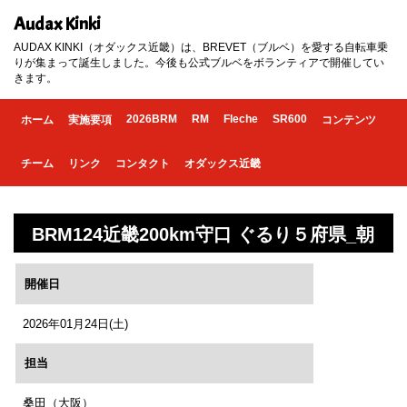
Audax Kinki
AUDAX KINKI（オダックス近畿）は、BREVET（ブルベ）を愛する自転車乗
りが集まって誕生しました。今後も公式ブルベをボランティアで開催してい
きます。
2026BRM
RM
Fleche
SR600
ホーム
実施要項
コンテンツ
チーム
リンク
コンタクト
オダックス近畿
BRM124近畿200km守口 ぐるり５府県_朝
開催日
2026年01月24日(土)
担当
桑田（大阪）