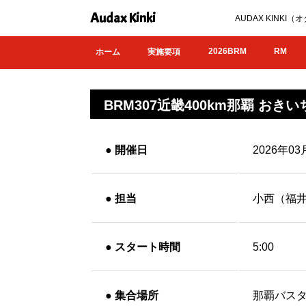
Audax Kinki
AUDAX KIN
2026BRM
RM
ホーム
実施要項
BRM307近畿400km那覇 おきい
●
開催日
2026年03
●
担当
小西（福
●
スタート時間
5:00
●
集合場所
那覇バス