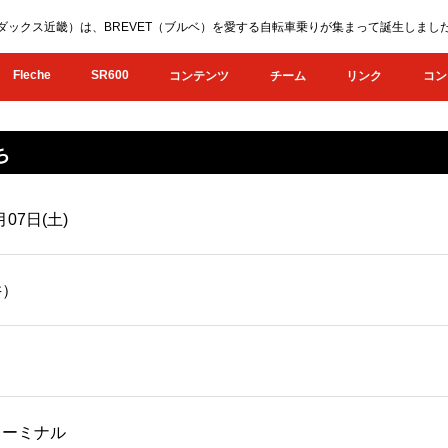
KI（オダックス近畿）は、BREVET（ブルベ）を愛する自転車乗りが集まって誕生し
Fleche
SR600
コンテンツ
チーム
リンク
コン
ち
月07日(土)
井）
ターミナル