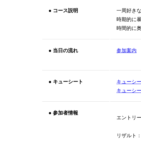
●
コース説明
一周好き
時期的に
時間的に
●
当日の流れ
参加案内
●
キューシート
キューシー
キューシート
●
参加者情報
エントリ
リザルト