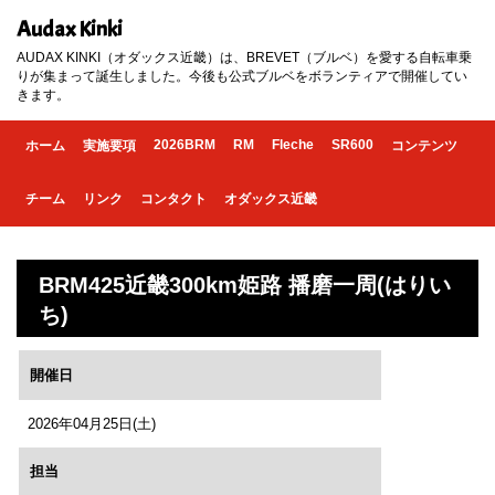
Audax Kinki
AUDAX KINKI（オダックス近畿）は、BREVET（ブルベ）を愛する自転車乗
りが集まって誕生しました。今後も公式ブルベをボランティアで開催してい
きます。
2026BRM
RM
Fleche
SR600
ホーム
実施要項
コンテンツ
チーム
リンク
コンタクト
オダックス近畿
BRM425近畿300km姫路 播磨一周(はりい
ち)
開催日
2026年04月25日(土)
担当