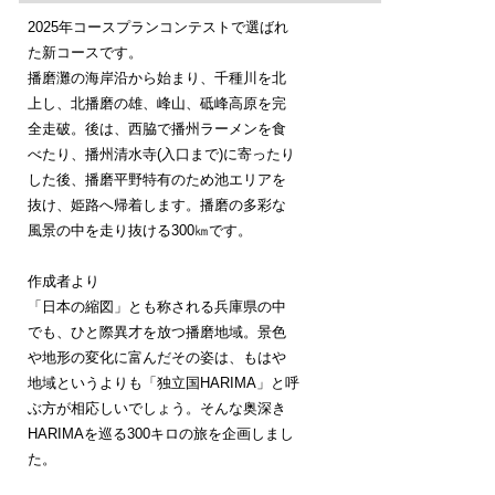
2025年コースプランコンテストで選ばれ
た新コースです。
播磨灘の海岸沿から始まり、千種川を北
上し、北播磨の雄、峰山、砥峰高原を完
全走破。後は、西脇で播州ラーメンを食
べたり、播州清水寺(入口まで)に寄ったり
した後、播磨平野特有のため池エリアを
抜け、姫路へ帰着します。播磨の多彩な
風景の中を走り抜ける300㎞です。
作成者より
「日本の縮図」とも称される兵庫県の中
でも、ひと際異才を放つ播磨地域。景色
や地形の変化に富んだその姿は、もはや
地域というよりも「独立国HARIMA」と呼
ぶ方が相応しいでしょう。そんな奥深き
HARIMAを巡る300キロの旅を企画しまし
た。