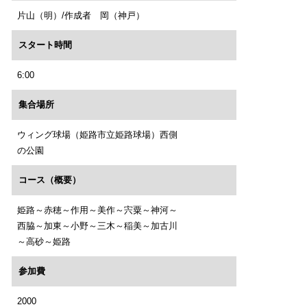
片山（明）/作成者 岡（神戸）
スタート時間
6:00
集合場所
ウィング球場（姫路市立姫路球場）西側
の公園
コース（概要）
姫路～赤穂～作用～美作～宍粟～神河～
西脇～加東～小野～三木～稲美～加古川
～高砂～姫路
参加費
2000