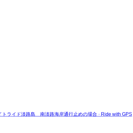
イトライド淡路島 南淡路海岸通行止めの場合 · Ride with GPS