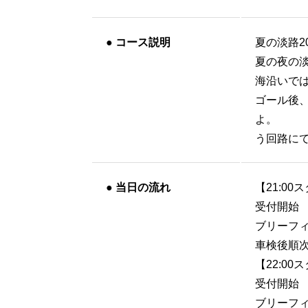
●
コース説明
夏の淡路2
夏の夜の
海沿いで
ゴール後
よ。
う回路にて
●
当日の流れ
【21:0
受付開始 
ブリーフィ
車検後順
【22:0
受付開始 
ブリーフィ