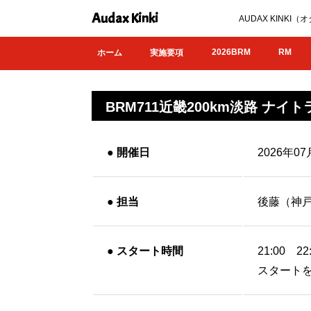
Audax Kinki
AUDAX KIN
2026BRM
RM
ホーム
実施要項
BRM711近畿200km淡路 ナイ
●
開催日
2026年07
●
担当
後藤（神
●
スタート時間
21:00
スタート