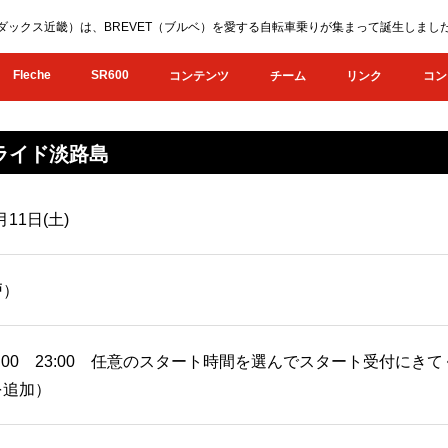
KI（オダックス近畿）は、BREVET（ブルベ）を愛する自転車乗りが集まって誕生し
Fleche
SR600
コンテンツ
チーム
リンク
コン
トライド淡路島
月11日(土)
戸）
 22:00 23:00 任意のスタート時間を選んでスタート受付にき
を追加）