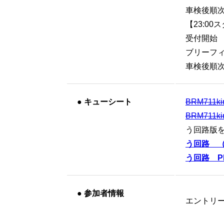
車検後順
【23:0
受付開始 
ブリーフィ
車検後順
●
キューシート
BRM711ki
BRM711k
う回路版を
う回路 （
う回路 P
●
参加者情報
エントリ