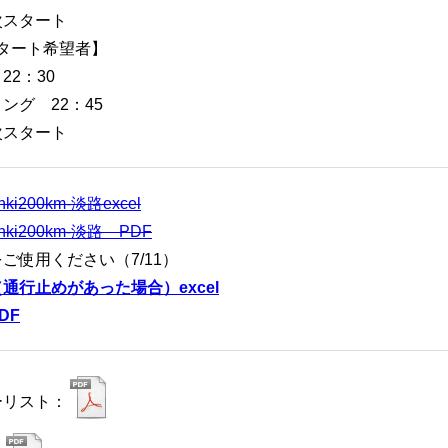
次スタート
0スタート希望者】
22：30
ング 22：45
次スタート
nki200km-淡路excel
inki200km-淡路 PDF
ご使用ください（7/11）
通行止めがあった場合）excel
DF
ーリスト：