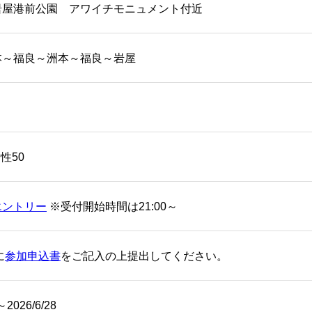
岩屋港前公園 アワイチモニュメント付近
本～福良～洲本～福良～岩屋
女性50
エントリー
※受付開始時間は21:00～
に
参加申込書
をご記入の上提出してください。
～2026/6/28