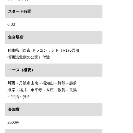
スタート時間
6:00
集合場所
兵庫県川西市 ドラゴンランド（R176呉服
橋西詰北側の公園）付近
コース（概要）
川西～丹波市山南～福知山～舞鶴～越前
海岸～福井～永平寺～今庄～敦賀～長浜
～宇治～箕面
参加費
2500円