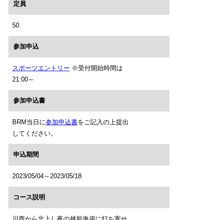
定員
50
参加申込
スポーツエントリー
※受付開始時間は
21:00～
参加申込書
BRM当日に
参加申込書
をご記入の上提出
してください。
申込期間
2023/05/04～2023/05/18
コース説明
川西から北上し夜の越前海岸に打ち寄せ