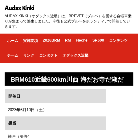
Audax Kinki
AUDAX KINKI（オダックス近畿）は、BREVET（ブルベ）を愛する自転車乗
りが集まって誕生しました。今後も公式ブルベをボランティアで開催してい
きます。
2026BRM
RM
Fleche
SR600
ホーム
実施要項
コンテンツ
チーム
リンク
コンタクト
オダックス近畿
BRM610近畿600km川西 海だお寺だ湖だ
開催日
2023年6月10日（土）
担当
神戸（矢野）