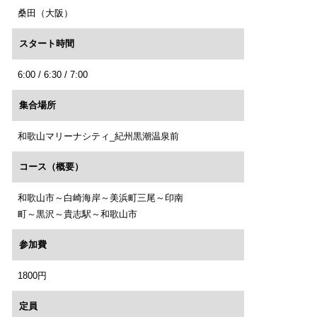
桑田（大阪）
スタート時間
6:00 / 6:30 / 7:00
集合場所
和歌山マリーナシティ_紀州黒潮温泉前
コース（概要）
和歌山市～白崎海岸～美浜町三尾～印南
町～黒沢～貴志駅～和歌山市
参加費
1800円
定員