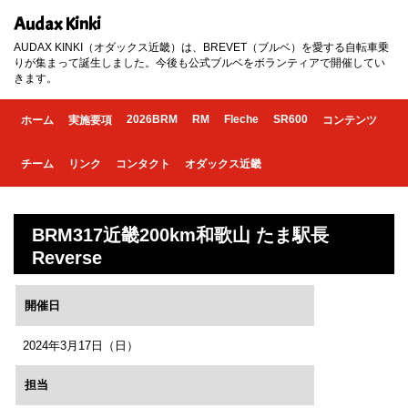
Audax Kinki
AUDAX KINKI（オダックス近畿）は、BREVET（ブルベ）を愛する自転車乗
りが集まって誕生しました。今後も公式ブルベをボランティアで開催してい
きます。
2026BRM
RM
Fleche
SR600
ホーム
実施要項
コンテンツ
チーム
リンク
コンタクト
オダックス近畿
BRM317近畿200km和歌山 たま駅長
Reverse
開催日
2024年3月17日（日）
担当