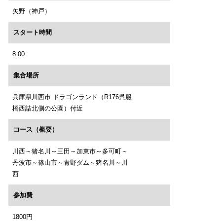
矢野（神戸）
スタート時間
8:00
集合場所
兵庫県川西市 ドラゴンランド（R176呉服
橋西詰北側の公園）付近
コース（概要）
川西～猪名川～三田～加東市～多可町～
丹波市～篠山市～青野ダム～猪名川～川
西
参加費
1800円