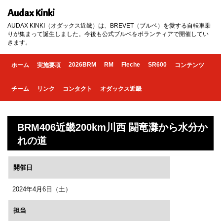
Audax Kinki
AUDAX KINKI（オダックス近畿）は、BREVET（ブルベ）を愛する自転車乗
りが集まって誕生しました。今後も公式ブルベをボランティアで開催してい
きます。
2026BRM
RM
Fleche
SR600
ホーム
実施要項
コンテンツ
チーム
リンク
コンタクト
オダックス近畿
BRM406近畿200km川西 闘竜灘から水分か
れの道
開催日
2024年4月6日（土）
担当