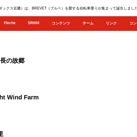
KI（オダックス近畿）は、BREVET（ブルベ）を愛する自転車乗りが集まって誕生し
Fleche
SR600
コンテンツ
チーム
リンク
コン
ま駅長の故郷
t Wind Farm
里