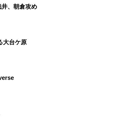
 浅井、朝倉攻め
なる大台ケ原
erse
ん