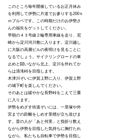
このところ毎年開催しているお正月休み
を利用して伊勢に片道でお参りする200ｋ
ｍブルベです。この時期だけのお伊勢さ
んの福矢をゲットしてください。
早朝の４３号線２輪専用車線を走り、尼
崎から淀川河川敷に入ります。淀川越し
に大阪の高層ビルの夜明けを見ることに
なるでしょう。サイクリングロードの車
止めと闘いながら北上、淀川を外れてか
らは清滝峠を目指します。
木津川ぞいに伊賀上野に入り、伊賀上野
の城下町を楽しんでください。
そのあとは緩やかな長野峠をこえて三重
に入ります。
伊勢をめざす街道ぞいには、一里塚や外
宮までの距離をしめす里標が立ち並びま
す。昔の人が「あと何里」と指折り数え
ながら伊勢を目指した気持ちに胸打たれ
ながら、私たちも自転車で伊勢を目指し