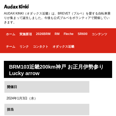
Audax Kinki
AUDAX KINKI（オダックス近畿）は、BREVET（ブルベ）を愛する自転車乗
りが集まって誕生しました。今後も公式ブルベをボランティアで開催してい
きます。
2026BRM
RM
Fleche
SR600
ホーム
実施要項
コンテンツ
チーム
リンク
コンタクト
オダックス近畿
BRM103近畿200km神戸 お正月伊勢参り
Lucky arrow
開催日
2024年1月3日（水）
担当