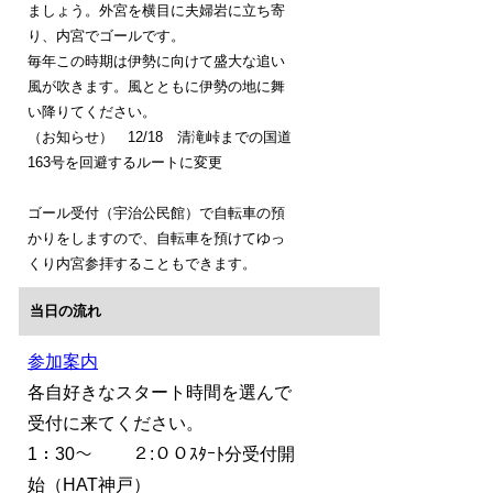
ましょう。外宮を横目に夫婦岩に立ち寄
り、内宮でゴールです。
毎年この時期は伊勢に向けて盛大な追い
風が吹きます。風とともに伊勢の地に舞
い降りてください。
（お知らせ） 12/18 清滝峠までの国道
163号を回避するルートに変更
ゴール受付（宇治公民館）で自転車の預
かりをしますので、自転車を預けてゆっ
くり内宮参拝することもできます。
当日の流れ
参加案内
各自好きなスタート時間を選んで
受付に来てください。
1：30～ ２:００ｽﾀｰﾄ分受付開
始（HAT神戸）