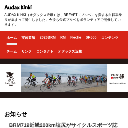
Audax Kinki
AUDAX KINKI（オダックス近畿）は、BREVET（ブルベ）を愛する自転車乗
りが集まって誕生しました。今後も公式ブルベをボランティアで開催してい
きます。
2026BRM
RM
Fleche
SR600
ホーム
実施要項
コンテンツ
チーム
リンク
コンタクト
オダックス近畿
お知らせ
BRM719近畿200km塩尻がサイクルスポーツ誌