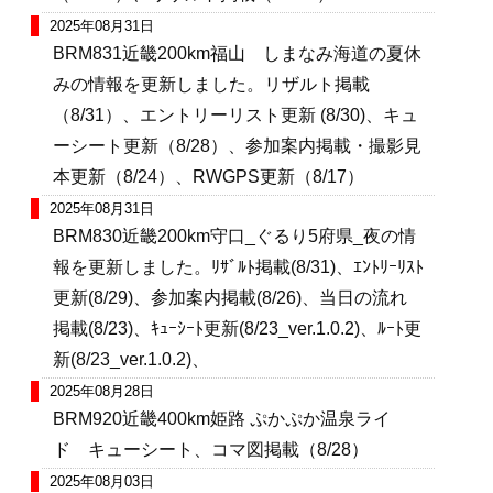
2025年08月31日
BRM831近畿200km福山 しまなみ海道の夏休
みの情報を更新しました。リザルト掲載
（8/31）、エントリーリスト更新 (8/30)、キュ
ーシート更新（8/28）、参加案内掲載・撮影見
本更新（8/24）、RWGPS更新（8/17）
2025年08月31日
BRM830近畿200km守口_ぐるり5府県_夜の情
報を更新しました。ﾘｻﾞﾙﾄ掲載(8/31)、ｴﾝﾄﾘｰﾘｽﾄ
更新(8/29)、参加案内掲載(8/26)、当日の流れ
掲載(8/23)、ｷｭｰｼｰﾄ更新(8/23_ver.1.0.2)、ﾙｰﾄ更
新(8/23_ver.1.0.2)、
2025年08月28日
BRM920近畿400km姫路 ぷかぷか温泉ライ
ド キューシート、コマ図掲載（8/28）
2025年08月03日